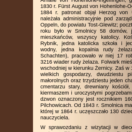
Amalie von Hohenlohe-Ingelfingen,
1830 r. Fürst August von Hohenlohe-O
1884 r. patronat objął Herzog von
należała administracyjnie pod zarzą
Oppeln, do powiatu Tost-Glewitz; pocz
roku było w Smolnicy 58 domów, j
mieszkańców, wszyscy katolicy. Ko
Rybnik, jedna katolicka szkoła i je
wodny, jedna kopalnia rudy żela
Schachten), pracowało w niej 17 rob
3216 wiader rudy żelaza. Folwark mieśc
wschodniej w kierunku Żernicy. Zaś w 
wielkich gospodarzy, dwudziestu pi
małorolnych oraz trzydziestu jeden ch
cmentarzu stary, drewniany kośció
kiermaszem i uroczystymi pogrzebam
dzwon oznaczony jest rocznikiem 1603
Pilchowicach. Od 1843 r. Smolnica ma 
której w 1864 r. uczęszczało 130 dzi
nauczyciela.
W sprawozdaniu z wizytacji w diece