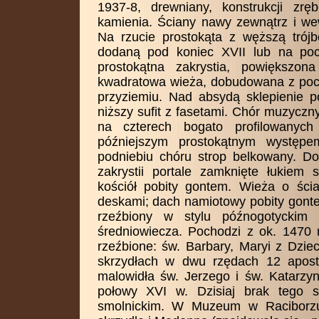
1937-8, drewniany, konstrukcji zr
kamienia. Ściany nawy zewnątrz i we
Na rzucie prostokąta z węższą tró
dodaną pod koniec XVII lub na poc
prostokątna zakrystia, powiększo
kwadratowa wieża, dobudowana z pocz
przyziemiu. Nad absydą sklepienie p
niższy sufit z fasetami. Chór muzyczny
na czterech bogato profilowanych
późniejszym prostokątnym występ
podniebiu chóru strop belkowany. 
zakrystii portale zamknięte łukie
kościół pobity gontem. Wieża o ści
deskami; dach namiotowy pobity gontem
rzeźbiony w stylu późnogotyckim i
średniowiecza. Pochodzi z ok. 1470 r
rzeźbione: św. Barbary, Maryi z Dzie
skrzydłach w dwu rzędach 12 apost
malowidła św. Jerzego i św. Katarzy
połowy XVI w. Dzisiaj brak tego s
smolnickim. W Muzeum w Raciborzu