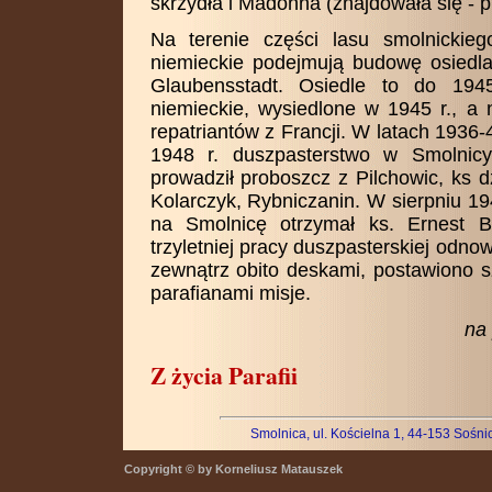
skrzydła i Madonna (znajdowała się - pr
Na terenie części lasu smolnickie
niemieckie podejmują budowę osied
Glaubensstadt. Osiedle to do 1945
niemieckie, wysiedlone w 1945 r., a
repatriantów z Francji. W latach 1936-4
1948 r. duszpasterstwo w Smolnicy,
prowadził proboszcz z Pilchowic, ks 
Kolarczyk, Rybniczanin. W sierpniu 194
na Smolnicę otrzymał ks. Ernest B
trzyletniej pracy duszpasterskiej odnow
zewnątrz obito deskami, postawiono 
parafianami misje.
na 
Z życia Parafii
Smolnica, ul. Kościelna 1, 44-153 Sośn
Copyright © by Korneliusz Matauszek