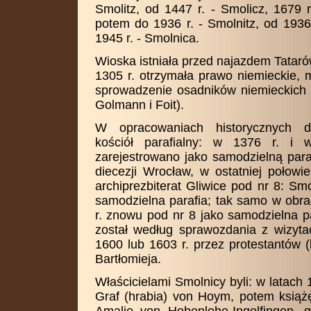
Smolitz, od 1447 r. - Smolicz, 1679 r
potem do 1936 r. - Smolnitz, od 193
1945 r. - Smolnica.
Wioska istniała przed najazdem Tataró
1305 r. otrzymała prawo niemieckie, 
sprowadzenie osadników niemieckich 
Golmann i Foit).
W opracowaniach historycznych dw
kościół parafialny: w 1376 r. i
zarejestrowano jako samodzielną para
diecezji Wrocław, w ostatniej połowi
archiprezbiterat Gliwice pod nr 8: Smo
samodzielna parafia; tak samo w obra
r. znowu pod nr 8 jako samodzielna pa
został według sprawozdania z wizyta
1600 lub 1603 r. przez protestantów 
Bartłomieja.
Właścicielami Smolnicy byli: w latach
Graf (hrabia) von Hoym, potem książ