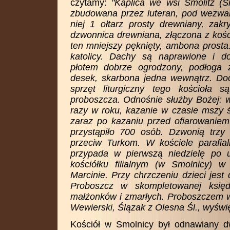
czytamy:
"Kaplica we wsi Smolitz (Sm
zbudowana przez luteran, pod wezwan
niej 1 ołtarz prosty drewniany, zak
dzwonnica drewniana, złączona z kośc
ten mniejszy pęknięty, ambona prosta.
katolicy. Dachy są naprawione i d
płotem dobrze ogrodzony, podłoga 
desek, skarbona jedna wewnątrz. Doch
sprzęt liturgiczny tego kościoła 
proboszcza. Odnośnie służby Bożej: w 
razy w roku, kazanie w czasie mszy ś
zaraz po kazaniu przed ofiarowaniem
przystąpiło 700 osób. Dzwonią trzy 
przeciw Turkom. W kościele parafial
przypada w pierwszą niedzielę po u
kościółku filialnym (w Smolnicy) w
Marcinie. Przy chrzczeniu dzieci jest
Proboszcz w skompletowanej księd
małżonków i zmarłych. Proboszczem w 
Wewierski, Ślązak z Olesna Śl., wyśw
Kościół w Smolnicy był odnawiany dw